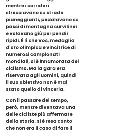
mentre i corridori
sfrecciavano su strade
pianeggianti, pedalavano su
passi di montagna curvilinei
e volavano giù per pendii
ripidi. È lì che Vos, medaglia
d'oro olimpica e vincitrice di
numerosi campionati
mondiali, si è innamorata del
ciclismo. Ma la gara era
riservata agli uomini, quindi
il suo obiettivo non è mai
stato quello di vincerla.
Con il passare del tempo,
però, mentre diventava una
delle cicliste più affermate
della storia, si è resa conto
che non era il caso di fare il