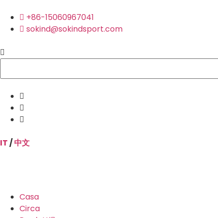
+86-15060967041
sokind@sokindsport.com
IT
/
中文
Casa
Circa