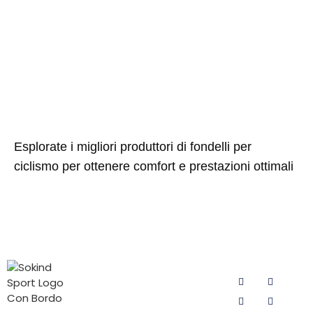
Esplorate i migliori produttori di fondelli per
ciclismo per ottenere comfort e prestazioni ottimali
CATEGORIE
CONTATTATECI
SEGUITECI
DI
Email:
PRODOTTI
sokind@sokindsport.com
Imbottitura