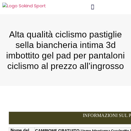
Materiale E Tecnologia
Alta qualità ciclismo pastiglie
sella biancheria intima 3d
imbottito gel pad per pantaloni
ciclismo al prezzo all'ingrosso
INFORMAZIONI SUL
Nome del
CAMPIONE GRATUITO