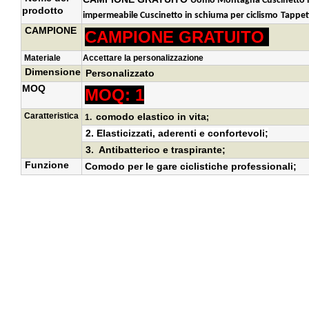
Uomo
Montagna
Cuscinetto 
prodotto
impermeabile
Cuscinetto in schiuma per ciclismo
Tappeti
CAMPIONE
CAMPIONE GRATUITO
Materiale
Accettare la personalizzazione
Dimensione
Personalizzato
MOQ
MOQ: 1
Caratteristica
comodo elastico in vita
1.
;
2.
Elasticizzati, aderenti e confortevoli
;
3.
Antibatterico e traspirante
;
Funzione
Comodo per le gare ciclistiche professionali;