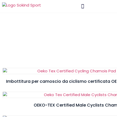
Materiale E Tecnologia
Tampone da
triathlon
Casa
/ Tappetino da triathlon
Imbottitura per camoscio da ciclismo certificata OE
OEKO-TEX Certified Male Cyclists Cham