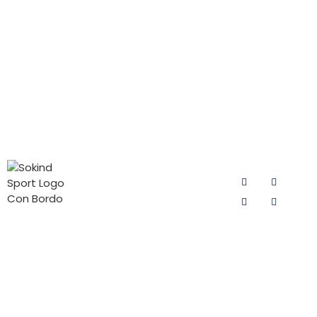
CATEGORIE
CONTATTATECI
SEGUITECI
DI
Email:
PRODOTTI
sokind@sokindsport.com
Imbottitura
Sokind Sport è
Cellulare:
da ciclismo
impegnata
+86
da uomo
nella ricerca e
15060967041
sviluppo e
Imbottitura
Tel: +86 0595
nella
da ciclismo
22493278
produzione di
per donna
fondelli per
Fax: +86 0595