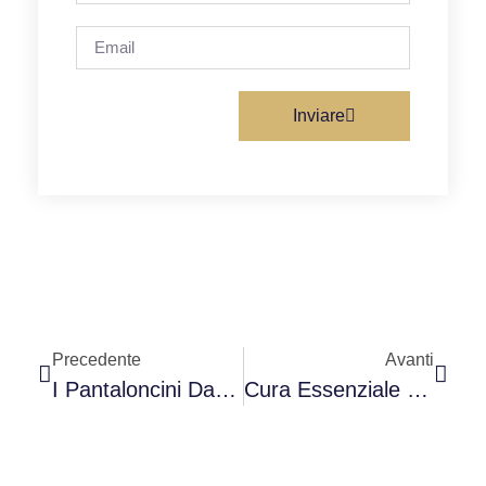
Inviare
Precedente
Avanti
I Pantaloncini Da Ciclismo Imbottiti Sono Necessari?
Cura Essenziale Del Camoscio: I Principali Comportamenti Da Adottare E Da Non Adottare Per Prolungare La Vita Del Fondello Da Ciclismo