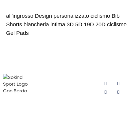
all'ingrosso Design personalizzato ciclismo Bib
Shorts biancheria intima 3D 5D 19D 20D ciclismo
Gel Pads
CATEGORIE
CONTATTATECI
SEGUITECI
DI
Email:
PRODOTTI
sokind@sokindsport.com
Imbottitura
Sokind Sport è
Cellulare:
da ciclismo
impegnata
+86
da uomo
nella ricerca e
15060967041
sviluppo e
Imbottitura
Tel: +86 0595
nella
da ciclismo
22493278
produzione di
per donna