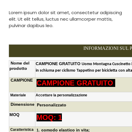
Lorem ipsum dolor sit amet, consectetur adipiscing
elit. Ut elit tellus, luctus nec ullamcorper mattis,
pulvinar dapibus leo.
INFORMAZIONI SUL
Nome del
CAMPIONE GRATUITO
Uomo
Montagna
Cuscinetto 
prodotto
in schiuma per ciclismo
Tappetino per bicicletta
con alt
CAMPIONE
CAMPIONE GRATUITO
Materiale
Accettare la personalizzazione
Dimensione
Personalizzato
MOQ
MOQ: 1
Caratteristica
comodo elastico in vita
1.
;