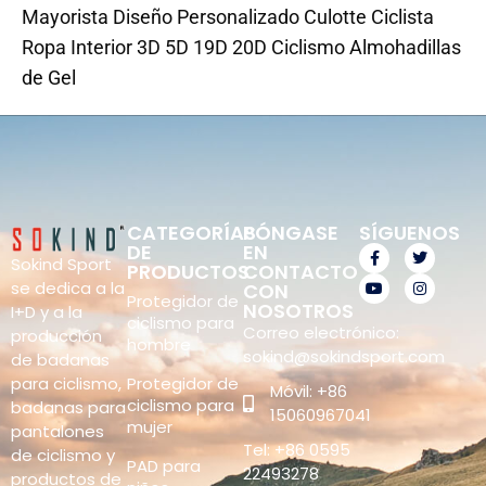
Mayorista Diseño Personalizado Culotte Ciclista
Ropa Interior 3D 5D 19D 20D Ciclismo Almohadillas
de Gel
CATEGORÍAS
PÓNGASE
SÍGUENOS
DE
EN
Sokind Sport
PRODUCTOS
CONTACTO
se dedica a la
CON
Protegidor de
NOSOTROS
I+D y a la
ciclismo para
Correo electrónico:
producción
hombre
sokind@sokindsport.com
de badanas
Protegidor de
para ciclismo,
Móvil: +86
ciclismo para
badanas para
15060967041
mujer
pantalones
Tel: +86 0595
de ciclismo y
PAD para
22493278
productos de