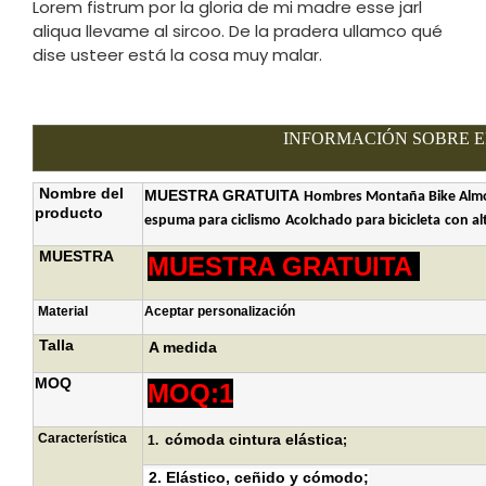
Lorem fistrum por la gloria de mi madre esse jarl
aliqua llevame al sircoo. De la pradera ullamco qué
dise usteer está la cosa muy malar.
INFORMACIÓN SOBRE 
Nombre del
MUESTRA GRATUITA
Hombres
Montaña
Bike Alm
producto
espuma para ciclismo
Acolchado para bicicleta
con al
MUESTRA
MUESTRA GRATUITA
Material
Aceptar personalización
Talla
A medida
MOQ
MOQ:1
Característica
cómoda cintura elástica
1.
;
2.
Elástico, ceñido y cómodo
;