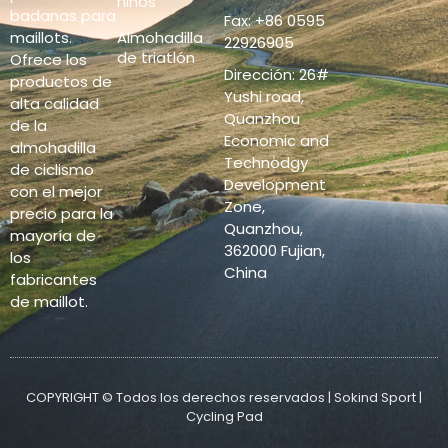
niños
badanas para
Fax: +86 0595
Almohadilla
maillots.
22926905
de triatlón
Ofrece los
Dirección: 26#
productos de
Yushi road,
alta calidad
Quanzhou
de la
Economic and
almohadilla
Technodgy
de ciclismo
Development
con el mejor
Zone,
precio para la
Quanzhou,
mayoría de
362000 Fujian,
los
China
fabricantes
de maillot.
COPYRIGHT © Todos los derechos reservados | Sokind Sport |
Cycling Pad