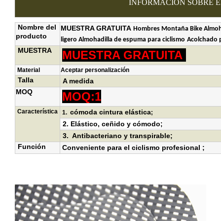
INFORMACIÓN SOBRE 
Nombre del
MUESTRA GRATUITA
Hombres
Montaña
Bike Almo
producto
ligero
Almohadilla de espuma para ciclismo
Acolchado p
MUESTRA
MUESTRA GRATUITA
Material
Aceptar personalización
Talla
A medida
MOQ
MOQ:1
Característica
cómoda cintura elástica
1.
;
2.
Elástico, ceñido y cómodo
;
3.
Antibacteriano y transpirable
;
Función
Conveniente para el ciclismo profesional ;