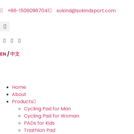
+86-15060967041
sokind@sokindsport.com
EN
/
中文
Home
About
Products
Cycling Pad for Man
Cycling Pad for Woman
PADs for Kids
Triathlon Pad