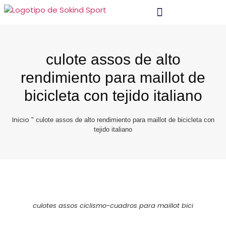
Material Y Tecnología
Póngase En Contacto Con
culote assos de alto
rendimiento para maillot de
bicicleta con tejido italiano
Inicio
"
culote assos de alto rendimiento para maillot de bicicleta con
tejido italiano
culotes assos ciclismo-cuadros para maillot bici