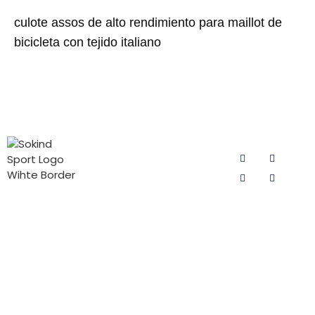
culote assos de alto rendimiento para maillot de
bicicleta con tejido italiano
CATEGORÍAS
PÓNGASE
SÍGUENOS
DE
EN
PRODUCTOS
CONTACTO
CON
Protegidor de
Sokind Sport
NOSOTROS
ciclismo para
se dedica a la
Correo electrónico:
hombre
I+D y a la
sokind@sokindsport.com
producción
Protegidor de
Móvil: +86
de badanas
ciclismo para
15060967041
para ciclismo,
mujer
badanas para
Tel: +86 0595
PAD para
pantalones
22493278
niños
de ciclismo y