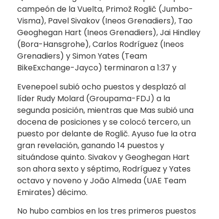
campeón de la Vuelta, Primož Roglič (Jumbo-
Visma), Pavel Sivakov (Ineos Grenadiers), Tao
Geoghegan Hart (Ineos Grenadiers), Jai Hindley
(Bora-Hansgrohe), Carlos Rodríguez (Ineos
Grenadiers) y Simon Yates (Team
BikeExchange-Jayco) terminaron a 1:37 y
Evenepoel subió ocho puestos y desplazó al
líder Rudy Molard (Groupama-FDJ) a la
segunda posición, mientras que Mas subió una
docena de posiciones y se colocó tercero, un
puesto por delante de Roglič. Ayuso fue la otra
gran revelación, ganando 14 puestos y
situándose quinto. Sivakov y Geoghegan Hart
son ahora sexto y séptimo, Rodríguez y Yates
octavo y noveno y Joāo Almeda (UAE Team
Emirates) décimo.
No hubo cambios en los tres primeros puestos