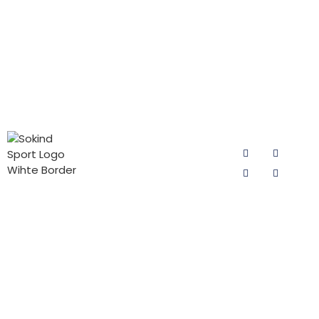
CATEGORÍAS
PÓNGASE
SÍGUENOS
DE
EN
PRODUCTOS
CONTACTO
CON
Protegidor de
Sokind Sport
NOSOTROS
ciclismo para
se dedica a la
Correo electrónico:
hombre
I+D y a la
sokind@sokindsport.com
producción
Protegidor de
Móvil: +86
de badanas
ciclismo para
15060967041
para ciclismo,
mujer
badanas para
Tel: +86 0595
PAD para
pantalones
22493278
niños
de ciclismo y
Fax: +86 0595