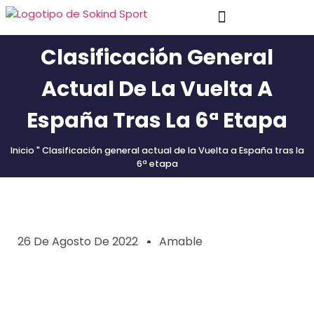
Clasificación General
Material Y Tecnología
Póngase En Contacto Con
Actual De La Vuelta A
España Tras La 6ª Etapa
Inicio
"
Clasificación general actual de la Vuelta a España tras la
6ª etapa
26 De Agosto De 2022
Amable