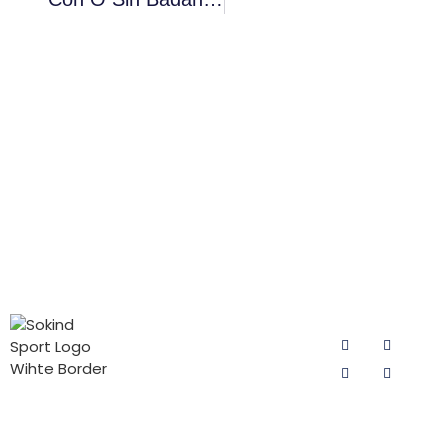
CATEGORÍAS
PÓNGASE
SÍGUENOS
DE
EN
PRODUCTOS
CONTACTO
CON
Protegidor de
Sokind Sport
NOSOTROS
ciclismo para
se dedica a la
Correo electrónico:
hombre
I+D y a la
sokind@sokindsport.com