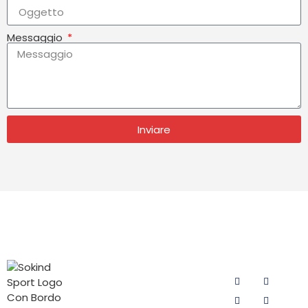
Messaggio
Inviare
CATEGORIE
CONTATTATECI
SEGUITECI
DI
Email:
PRODOTTI
sokind@sokindsport.com