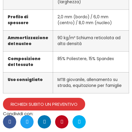
(larghezza)
Profilo di
2,0 mm (bordo) / 6,0 mm
spessore
(centro) / 8,0 mm (nucleo)
Ammortizzazione
90 kg/m³ Schiuma reticolata ad
del nucleo
alta densità
Composizione
85% Poliestere, 15% Spandex
del tessuto
Uso consigliato
MTB giovanile, allenamento su
strada, equitazione per famiglie
RICHIEDI SUBITO UN PREVENTIVO
Condividi con: