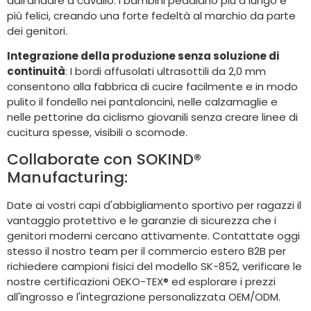
dall'andare a cavallo. I bambini pedalano più a lungo e
più felici, creando una forte fedeltà al marchio da parte
dei genitori.
Integrazione della produzione senza soluzione di
continuità
: I bordi affusolati ultrasottili da 2,0 mm
consentono alla fabbrica di cucire facilmente e in modo
pulito il fondello nei pantaloncini, nelle calzamaglie e
nelle pettorine da ciclismo giovanili senza creare linee di
cucitura spesse, visibili o scomode.
Collaborate con SOKIND®
Manufacturing:
Date ai vostri capi d'abbigliamento sportivo per ragazzi il
vantaggio protettivo e le garanzie di sicurezza che i
genitori moderni cercano attivamente. Contattate oggi
stesso il nostro team per il commercio estero B2B per
richiedere campioni fisici del modello SK-852, verificare le
nostre certificazioni OEKO-TEX® ed esplorare i prezzi
all'ingrosso e l'integrazione personalizzata OEM/ODM.