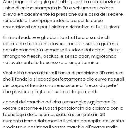
Compagno di viaggio per tutti i giorni: La combinazione
unica di anima stampata in 3D e schiuma reticolata
allevia efficacemente la pressione sulle ossa del sedere,
rendendolo il compagno ideale sia per le corse
professionali che per il ciclismo ricreativo di tutti i giorni.
Elimina il sudore e gli odori: La struttura a sandwich
altamente traspirante lavora con il tessuto in grafene
per allontanare attivamente il sudore dal corpo. I ciclisti
rimangono freschi, asciutti e senza odori, migliorando
notevolmente la freschezza a lungo termine.
Vestibilità senza attrito: Il taglio di precisione 3D assicura
che il fondello si adatti perfettamente alle curve naturali
del corpo, offrendo una sensazione di “seconda pelle”
che previene piaghe da sella e sfregamenti.
Appeal del marchio ad alta tecnologia: Aggiornare le
vostre pettorine e i vostri pantaloncini da ciclismo con la
tecnologia della scamosciatura stampata in 3D
aumenta immediatamente il valore percepito del vostro
prodotto e posiziona il vostro marchio all'avanguardia