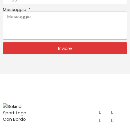
Messaggio
Inviare
CATEGORIE
CONTATTATECI
SEGUITECI
DI
Email:
PRODOTTI
sokind@sokindsport.com
Imbottitura
Sokind Sport è
Cellulare:
da ciclismo