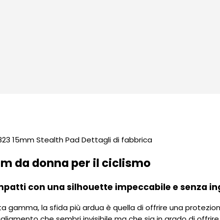
 da donna per il ciclismo
mpatti con una silhouette impeccabile e senza i
a gamma, la sfida più ardua è quella di offrire una protezio
amento che sembri invisibile ma che sia in grado di offrire 