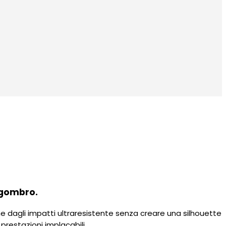
ngombro.
ne dagli impatti ultraresistente senza creare una silhouette
prestazioni implacabili.