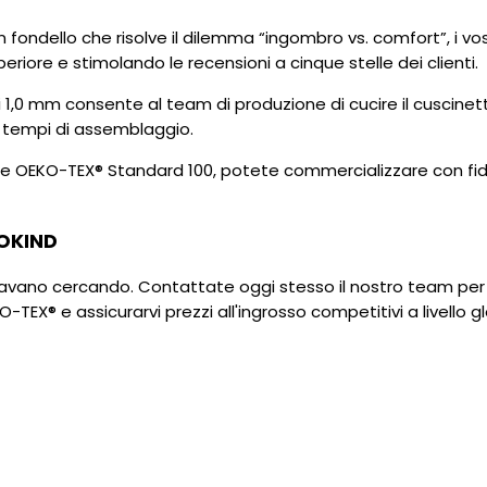
n fondello che risolve il dilemma “ingombro vs. comfort”, i 
eriore e stimolando le recensioni a cinque stelle dei clienti.
e di 1,0 mm consente al team di produzione di cucire il cusci
i tempi di assemblaggio.
zione OEKO-TEX® Standard 100, potete commercializzare con fid
SOKIND
he stavano cercando. Contattate oggi stesso il nostro team pe
TEX® e assicurarvi prezzi all'ingrosso competitivi a livello g