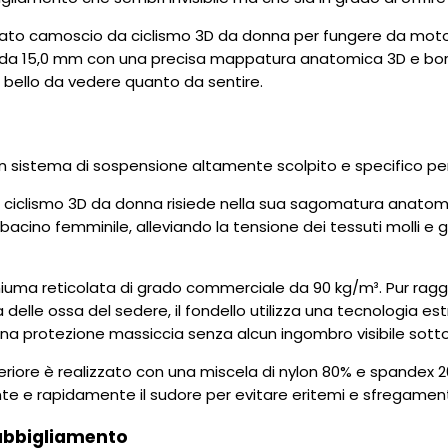
to camoscio da ciclismo 3D da donna per fungere da motore n
da 15,0 mm con una precisa mappatura anatomica 3D e bordi
e, bello da vedere quanto da sentire.
un sistema di sospensione altamente scolpito e specifico pe
 ciclismo 3D da donna risiede nella sua sagomatura anatomic
cino femminile, alleviando la tensione dei tessuti molli e g
schiuma reticolata di grado commerciale da 90 kg/m³. Pur rag
delle ossa del sedere, il fondello utilizza una tecnologia est
na protezione massiccia senza alcun ingombro visibile sotto
periore è realizzato con una miscela di nylon 80% e spandex 
nte e rapidamente il sudore per evitare eritemi e sfregament
 abbigliamento