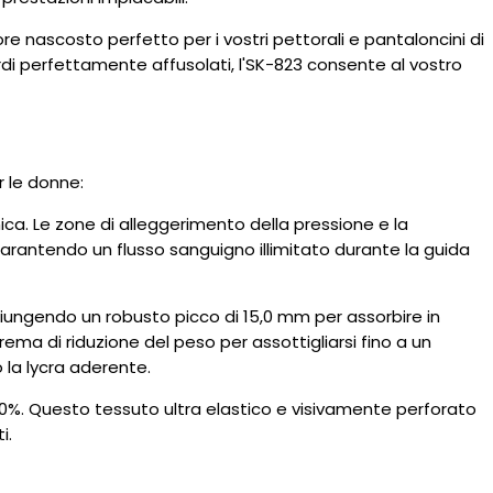
ascosto perfetto per i vostri pettorali e pantaloncini di
 perfettamente affusolati, l'SK-823 consente al vostro
r le donne:
a. Le zone di alleggerimento della pressione e la
arantendo un flusso sanguigno illimitato durante la guida
giungendo un robusto picco di 15,0 mm per assorbire in
rema di riduzione del peso per assottigliarsi fino a un
 la lycra aderente.
20%. Questo tessuto ultra elastico e visivamente perforato
i.