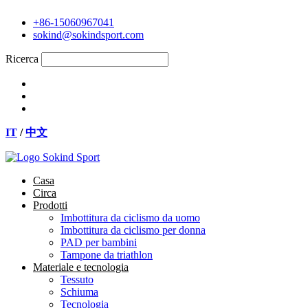
Vai
+86-15060967041
al
sokind@sokindsport.com
contenuto
Ricerca
IT
/
中文
Casa
Circa
Prodotti
Imbottitura da ciclismo da uomo
Imbottitura da ciclismo per donna
PAD per bambini
Tampone da triathlon
Materiale e tecnologia
Tessuto
Schiuma
Tecnologia