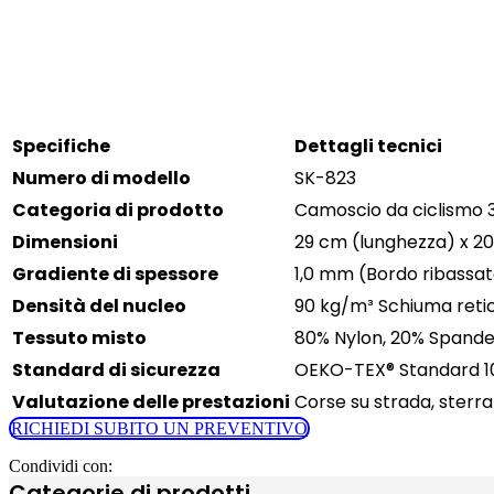
Specifiche
Dettagli tecnici
Numero di modello
SK-823
Categoria di prodotto
Camoscio da ciclismo 
Dimensioni
29 cm (lunghezza) x 20
Gradiente di spessore
1,0 mm (Bordo ribassat
Densità del nucleo
90 kg/m³ Schiuma retic
Tessuto misto
80% Nylon, 20% Spandex 
Standard di sicurezza
OEKO-TEX® Standard 1
Valutazione delle prestazioni
Corse su strada, sterrat
RICHIEDI SUBITO UN PREVENTIVO
Condividi con:
Categorie di prodotti