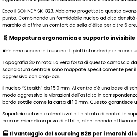
Ecco il SOKIND® SK-823. Abbiamo progettato questo avanza
punta. Combinando un formidabile nucleo ad alta densità 
marchio di offrire un comfort da sella d'élite per oltre 6 or
🧬 Mappatura ergonomica e supporto invisibile
Abbiamo superato i cuscinetti piatti standard per creare 
Topografia 3D mirata: La vera forza di questo camoscio da
scanalatura centrale sono mappate specificamente per il ba
aggressiva con drop-bar.
Il nucleo “Stealth” da 15,0 mm: Al centro c'è una base di 
modo aggressivo le vibrazioni dell'asfalto in corrispondenza 
bordo sottile come la carta di 1,0 mm. Questo garantisce u
Superficie setosa e climatizzata: Lo strato di contatto su
crea un microclima privo di attrito, allontanando attivame
🏭 Il vantaggio del sourcing B2B per i marchi di