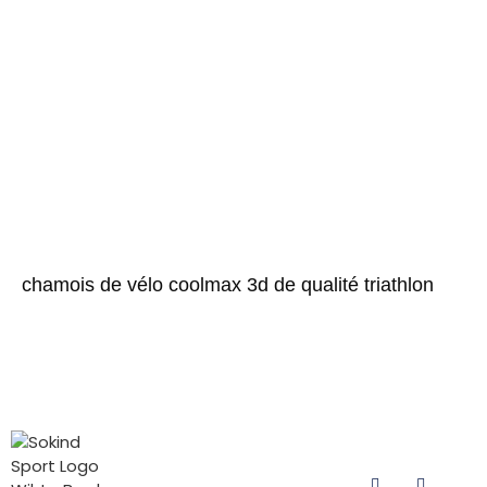
chamois de vélo coolmax 3d de qualité triathlon
CATÉGORIES
CONTACTEZ
SUIVEZ-
DE
NOUS
NOUS
PRODUITS
Courriel :