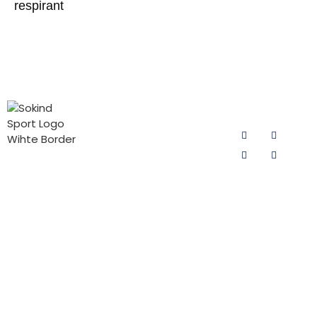
respirant
CATÉGORIES
CONTACTEZ
SUIVEZ-
DE
NOUS
NOUS
PRODUITS
Courriel :
sokind@sokindsport.com
Coussin de
Sokind Sport
cyclisme pour
se consacre à
Mobile : +86
homme
la recherche
15060967041
et au
Coussin de
Tel : +86 0595
développement
cyclisme pour
22493278
ainsi qu'à la
femme
production de
Fax : +86 0595
PADs pour les
coussins de
22926905
enfants
cyclisme, de
Add : 26#
coussins de
Coussin de
Yushi road,
pantalon de
triathlon