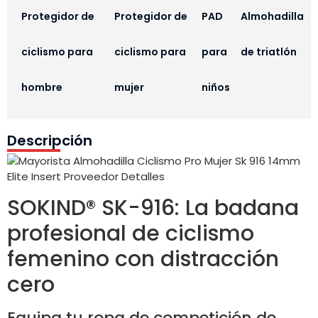
Protegidor de
Protegidor de
PAD
Almohadilla
ciclismo para
ciclismo para
para
de triatlón
hombre
mujer
niños
Descripción
SOKIND® SK-916: La badana
profesional de ciclismo
femenino con distracción
cero
Equipa tu ropa de competición de