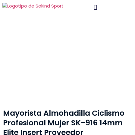
Material Y Tecnología
Póngase En Contacto Con
Mayorista Almohadilla Ciclismo
Profesional Mujer SK-916 14mm
Elite Insert Proveedor