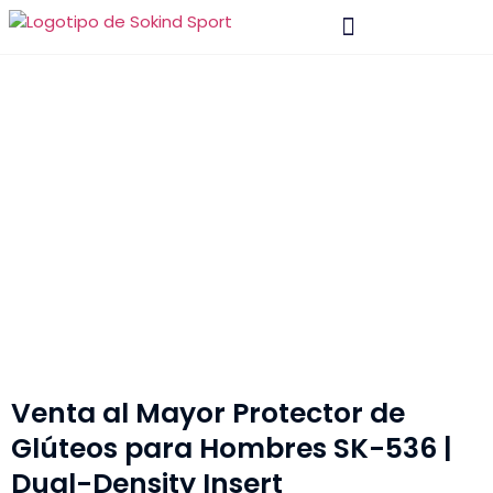
Material Y Tecnología
Póngase En Contacto Con
Venta al Mayor Protector de
Glúteos para Hombres SK-536 |
Dual-Density Insert