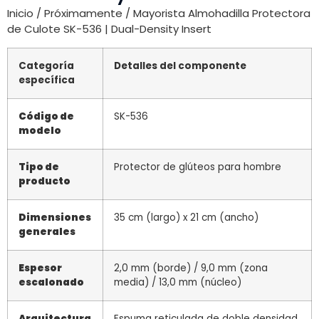
Inicio
/
Próximamente
/ Mayorista Almohadilla Protectora
de Culote SK-536 | Dual-Density Insert
Categoría
Detalles del componente
específica
Código de
SK-536
modelo
Tipo de
Protector de glúteos para hombre
producto
Dimensiones
35 cm (largo) x 21 cm (ancho)
generales
Espesor
2,0 mm (borde) / 9,0 mm (zona
escalonado
media) / 13,0 mm (núcleo)
Arquitectura
Espuma reticulada de doble densidad