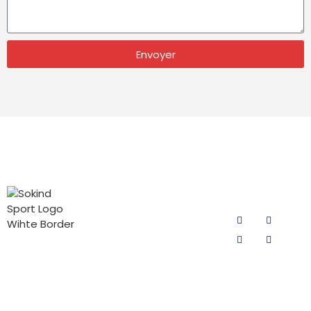
Envoyer
CATÉGORIES
CONTACTEZ
SUIVEZ-
DE
NOUS
NOUS
PRODUITS
Courriel :
sokind@sokindsport.com
Coussin de
Sokind Sport
cyclisme pour
se consacre à
Mobile : +86
homme
la recherche
15060967041
et au
Coussin de
Tel : +86 0595
développement
cyclisme pour
22493278