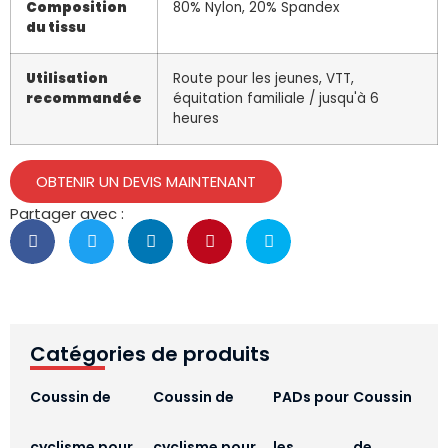
Composition
80% Nylon, 20% Spandex
du tissu
Utilisation
Route pour les jeunes, VTT,
recommandée
équitation familiale / jusqu'à 6
heures
OBTENIR UN DEVIS MAINTENANT
Partager avec :
Catégories de produits
Coussin de
Coussin de
PADs pour
Coussin
cyclisme pour
cyclisme pour
les
de