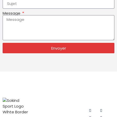
Message
Envoyer
CATÉGORIES
CONTACTEZ
SUIVEZ-
DE
NOUS
NOUS
PRODUITS
Courriel :
sokind@sokindsport.com
Coussin de