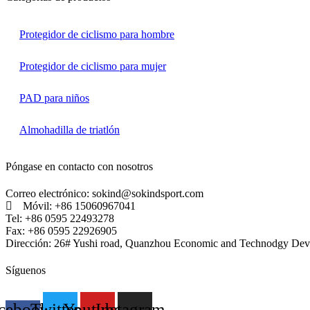
Protegidor de ciclismo para hombre
Protegidor de ciclismo para mujer
PAD para niños
Almohadilla de triatlón
Póngase en contacto con nosotros
Correo electrónico: sokind@sokindsport.com
Móvil: +86 15060967041
Tel: +86 0595 22493278
Fax: +86 0595 22926905
Dirección: 26# Yushi road, Quanzhou Economic and Technodgy Dev
Síguenos
cebook-
Twitter
Youtube
Instagram