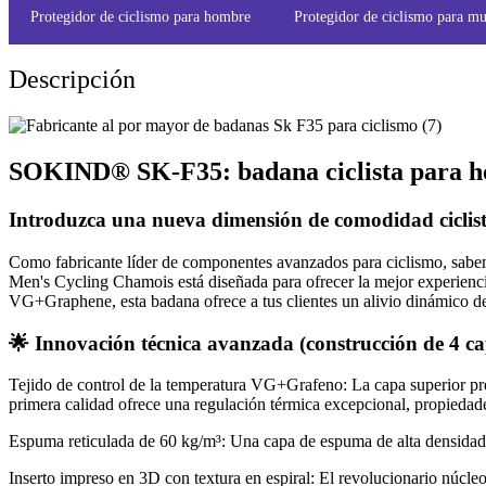
Protegidor de ciclismo para hombre
Protegidor de ciclismo para mu
Descripción
SOKIND® SK-F35: badana ciclista para ho
Introduzca una nueva dimensión de comodidad ciclist
Como fabricante líder de componentes avanzados para ciclismo, sabe
Men's Cycling Chamois está diseñada para ofrecer la mejor experienci
VG+Graphene, esta badana ofrece a tus clientes un alivio dinámico de l
🌟 Innovación técnica avanzada (construcción de 4 ca
Tejido de control de la temperatura VG+Grafeno: La capa superior pr
primera calidad ofrece una regulación térmica excepcional, propiedades 
Espuma reticulada de 60 kg/m³: Una capa de espuma de alta densidad m
Inserto impreso en 3D con textura en espiral: El revolucionario núcle