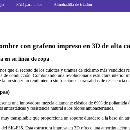
jer
PAD para niños
Almohadilla de triatlón
mbre con grafeno impreso en 3D de alta ca
a en su línea de ropa
mos que el secreto de los culottes y tirantes de ciclismo más vendid
a de conducción. Combinando una revolucionaria estructura interior im
a presión y un rendimiento sin fricciones para salidas de resistencia d
pas)
esenta una innovadora mezcla altamente elástica de 69% de poliamida (
antiestáticas y resistencia natural a los olores antibacterianos.
uy transpirable que proporciona un soporte duradero a la base sin atra
o del SK-F35. Esta estructura impresa en 3D ofrece una amortiguación pre