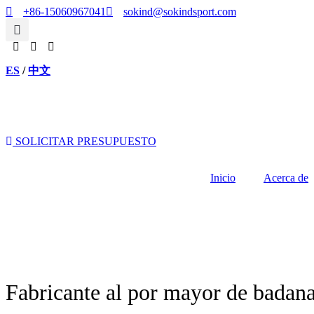
Ir
+86-15060967041
sokind@sokindsport.com
al
contenido
ES
/
中文
SOLICITAR PRESUPUESTO
Inicio
Acerca de
Fabricante al por mayor de badan